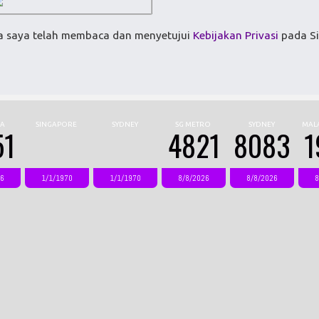
a saya telah membaca dan menyetujui
Kebijakan Privasi
pada Sit
IA
SINGAPORE
SYDNEY
SG METRO
SYDNEY
MALA
51
4821
8083
1
26
1/1/1970
1/1/1970
8/8/2026
8/8/2026
8