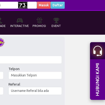
6
Masuk
Daftar
ADE
INTERACTIVE
PROMOSI
EVENT
Telpon
Referal