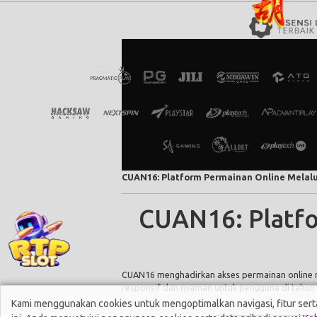
CUAN16: Platform Permainan Online Melalu
CUAN16: Platfo
CUAN16
menghadirkan akses permainan online m
responsif dan nyaman untuk pengguna di tahun 2
Kami menggunakan cookies untuk mengoptimalkan navigasi, fitur serta