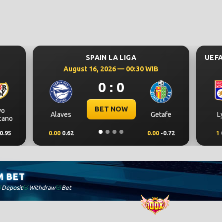
HAMPIONS LEAGUE QUALIFIERS
UEFA CHAMPIONS LEAG
ugust 12, 2026 — 01:30 WIB
August 12, 2026 — 
0 : 0
0 : 0
BET NOW
BET NOW
rm
Slovan
Fenerbahce
Bratislava
95
0.5
0.87
0.5
0.83
M BET
Deposit
Withdraw
Bet