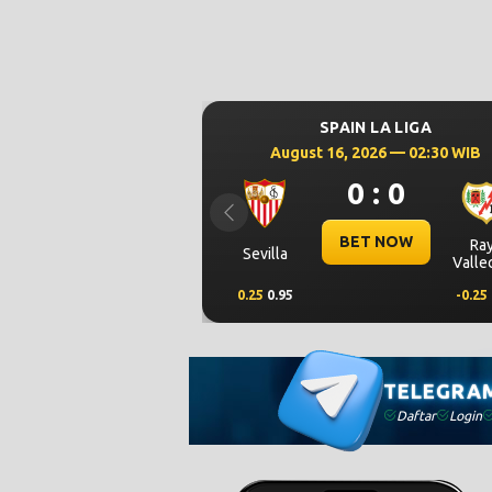
UEFA CHAMPIONS LEAGUE QUALIFIERS
UEFA C
August 12, 2026 — 02:00 WIB
A
0 : 0
Previous
BET NOW
SK Stu
fe
Lyon
Sparta Praha
Graz
.72
1
0.84
-1
0.98
-0.5
0.
TELEGRA
Daftar
Login