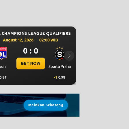
UE QUALIFIERS
UEFA CHAMPIONS LEAGUE QUALIFIERS
01:15 WIB
August 11, 2026 — 22:59 WIB
0 : 0
Next
BET NOW
Union Saint-
Mjallby
Bodo Glimt
Gilloise
-0.5
0.99
0.75
0.77
-0.75
-0.95
Mainkan Sekarang