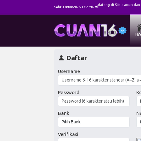
Selamat datang di Situs aman dan te
Sabtu 8/08/2026 17:27:07
HO
Daftar
Username
Password
K
Bank
N
Verifikasi